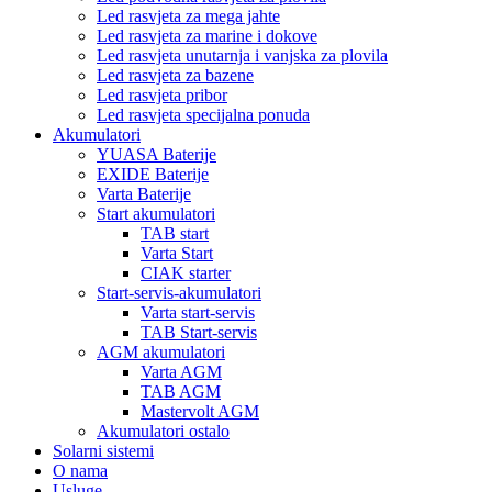
Led rasvjeta za mega jahte
Led rasvjeta za marine i dokove
Led rasvjeta unutarnja i vanjska za plovila
Led rasvjeta za bazene
Led rasvjeta pribor
Led rasvjeta specijalna ponuda
Akumulatori
YUASA Baterije
EXIDE Baterije
Varta Baterije
Start akumulatori
TAB start
Varta Start
CIAK starter
Start-servis-akumulatori
Varta start-servis
TAB Start-servis
AGM akumulatori
Varta AGM
TAB AGM
Mastervolt AGM
Akumulatori ostalo
Solarni sistemi
O nama
Usluge