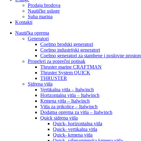
Prodaja brodova
Nautičke usluge
Suha marina
Kontakti
Nautička oprema
Generatori
Coelmo brodski generatori
Coelmo industrijski generatori
Coelmo generatori za stambene i poslovne prostor
Propeleri za poprečni potisak
Thruster marine CRAFTMAN
Thruster System QUICK
THRUSTER
Sidrena vitla
Vertikalna vitla – Italwinch
Horizontalna vitla – Italwinch
Krmena vitla – Italwinch
Vitla za prikolice – Italwinch
Dodatna oprema za vitla – Italwinch
Quick sidrena vitla
Quick- horizontalna vitla
Quick- vertikalna vitla
Quick- krmena vitla
Quick- višenamjenska krmena vitla