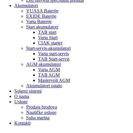
Led rasvjeta specijalna ponuda
Akumulatori
YUASA Baterije
EXIDE Baterije
Varta Baterije
Start akumulatori
TAB start
Varta Start
CIAK starter
Start-servis-akumulatori
Varta start-servis
TAB Start-servis
AGM akumulatori
Varta AGM
TAB AGM
Mastervolt AGM
Akumulatori ostalo
Solarni sistemi
O nama
Usluge
Prodaja brodova
Nautičke usluge
Suha marina
Kontakti