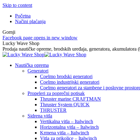
Skip to content
Početna
Načini plaćanja
Gornji
Facebook page opens in new window
Lucky Wave Shop
Prodaja nautičke opreme, brodskih uređaja, generatora, akumulatora (ba
Nautička oprema
Generatori
Coelmo brodski generatori
Coelmo industrijski generatori
Coelmo generatori za stambene i poslovne prostor
Propeleri za poprečni potisak
Thruster marine CRAFTMAN
Thruster System QUICK
THRUSTER
Sidrena vitla
Vertikalna vitla – Italwinch
Horizontalna vitla – Italwinch
Krmena vitla – Italwinch
Vitla za prikolice – Italwinch