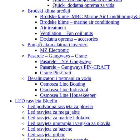
Quick- dodatna oprema za vitla
Brodski klima uređaji
Brodske klime -MBC Marine Air Conditioning &
Brodske klime – marine air conditioning
Air treatment
Ventilation – Fan coil units
Dodatna oprema – accesories
Punjači akumalatora i inverteri
MZ Electronic
Pasarele – Gangways – Crane
Pasarele – NV Gangways
Pasarele – Gangways PIN-CRAFT
Crane Pin-Craft
Desalinizatori i tretmani za vodu
Osmosea Line Boating
Osmosea Line Industrial
Osmosea Line Housekeeper
LED rasvjeta Bluefin
Led podvodna rasvjeta za plovila
Led rasvjeta za mega jahte
Led rasvjeta za marine i dokove
Led rasvjeta unutarnja i vanjska za plovila
Led rasvjeta za bazene
Led rasvjeta pribor