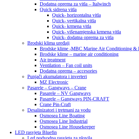
Dodatna oprema za vitla – Italwinch
Quick sidrena vitla
Quick- horizontalna vitla
Quick- vertikalna vitla
Quick- krmena vitla
Quick- višenamjenska krmena vitla
Quick- dodatna oprema za vitla
Brodski klima uređaji
Brodske klime -MBC Marine Air Conditioning &
Brodske klime – marine air conditioning
Air treatment
Ventilation – Fan coil units
Dodatna oprema – accesories
Punjači akumalatora i inverteri
MZ Electronic
Pasarele – Gangways – Crane
Pasarele – NV Gangways
Pasarele – Gangways PIN-CRAFT
Crane Pin-Craft
Desalinizatori i tretmani za vodu
Osmosea Line Boating
Osmosea Line Industrial
Osmosea Line Housekeeper
LED rasvjeta Bluefin
Led podvodna rasvjeta za plovila