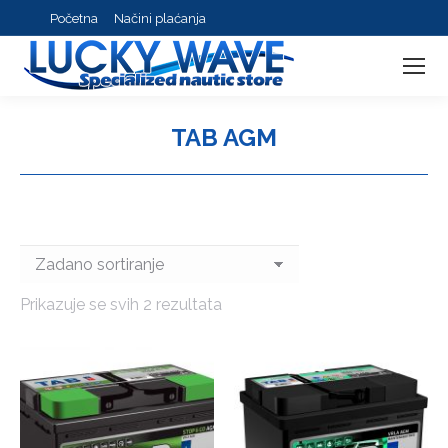
Početna
Načini plaćanja
TAB AGM
You are here:
Prikazuje se svih 2 rezultata