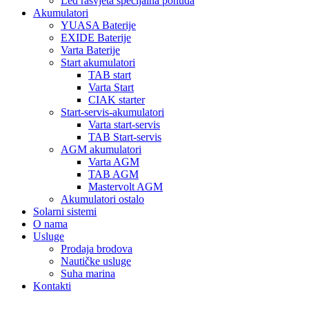
Led rasvjeta specijalna ponuda
Akumulatori
YUASA Baterije
EXIDE Baterije
Varta Baterije
Start akumulatori
TAB start
Varta Start
CIAK starter
Start-servis-akumulatori
Varta start-servis
TAB Start-servis
AGM akumulatori
Varta AGM
TAB AGM
Mastervolt AGM
Akumulatori ostalo
Solarni sistemi
O nama
Usluge
Prodaja brodova
Nautičke usluge
Suha marina
Kontakti