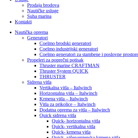
Prodaja brodova
Nautičke usluge
Suha marina
Kontakti
Nautička oprema
Generatori
Coelmo brodski generatori
Coelmo industrijski generatori
Coelmo generatori za stambene i poslovne prostor
Propeleri za poprečni potisak
Thruster marine CRAFTMAN
Thruster System QUICK
THRUSTER
Sidrena vitla
Vertikalna vitla – Italwinch
Horizontalna vitla – Italwinch
Krmena vitla – Italwinch
Vitla za prikolice – Italwinch
Dodatna oprema za vitla – Italwinch
Quick sidrena vitla
Quick- horizontalna vitla
Quick- vertikalna vitla
Quick- krmena vitla
Quick- višenamjenska krmena vitla