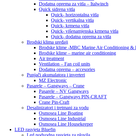
Dodatna oprema za vitla – Italwinch
Quick sidrena vitla
Quick- horizontalna vitla
Quick- vertikalna vitla
Quick- krmena vitla
Quick- višenamjenska krmena vitla
Quick- dodatna oprema za vitla
Brodski klima uređaji
Brodske klime -MBC Marine Air Conditioning &
Brodske klime – marine air conditioning
Air treatment
Ventilation – Fan coil units
Dodatna oprema – accesories
Punjači akumalatora i inverteri
MZ Electronic
Pasarele – Gangways – Crane
Pasarele – NV Gangways
Pasarele – Gangways PIN-CRAFT
Crane Pin-Craft
Desalinizatori i tretmani za vodu
Osmosea Line Boating
Osmosea Line Industrial
Osmosea Line Housekeeper
LED rasvjeta Bluefin
Led podvodna rasvjeta za plovila