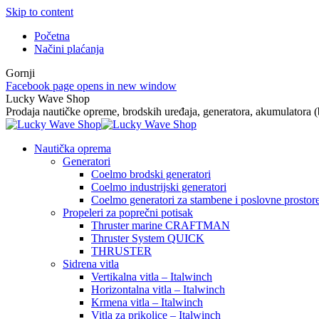
Skip to content
Početna
Načini plaćanja
Gornji
Facebook page opens in new window
Lucky Wave Shop
Prodaja nautičke opreme, brodskih uređaja, generatora, akumulatora (ba
Nautička oprema
Generatori
Coelmo brodski generatori
Coelmo industrijski generatori
Coelmo generatori za stambene i poslovne prostor
Propeleri za poprečni potisak
Thruster marine CRAFTMAN
Thruster System QUICK
THRUSTER
Sidrena vitla
Vertikalna vitla – Italwinch
Horizontalna vitla – Italwinch
Krmena vitla – Italwinch
Vitla za prikolice – Italwinch