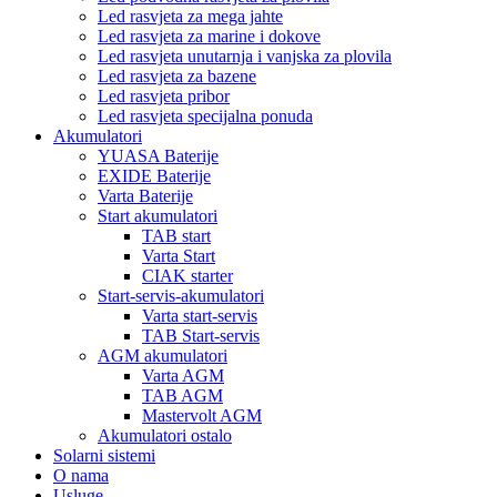
Led rasvjeta za mega jahte
Led rasvjeta za marine i dokove
Led rasvjeta unutarnja i vanjska za plovila
Led rasvjeta za bazene
Led rasvjeta pribor
Led rasvjeta specijalna ponuda
Akumulatori
YUASA Baterije
EXIDE Baterije
Varta Baterije
Start akumulatori
TAB start
Varta Start
CIAK starter
Start-servis-akumulatori
Varta start-servis
TAB Start-servis
AGM akumulatori
Varta AGM
TAB AGM
Mastervolt AGM
Akumulatori ostalo
Solarni sistemi
O nama
Usluge