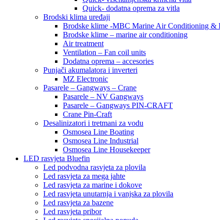
Quick- dodatna oprema za vitla
Brodski klima uređaji
Brodske klime -MBC Marine Air Conditioning &
Brodske klime – marine air conditioning
Air treatment
Ventilation – Fan coil units
Dodatna oprema – accesories
Punjači akumalatora i inverteri
MZ Electronic
Pasarele – Gangways – Crane
Pasarele – NV Gangways
Pasarele – Gangways PIN-CRAFT
Crane Pin-Craft
Desalinizatori i tretmani za vodu
Osmosea Line Boating
Osmosea Line Industrial
Osmosea Line Housekeeper
LED rasvjeta Bluefin
Led podvodna rasvjeta za plovila
Led rasvjeta za mega jahte
Led rasvjeta za marine i dokove
Led rasvjeta unutarnja i vanjska za plovila
Led rasvjeta za bazene
Led rasvjeta pribor