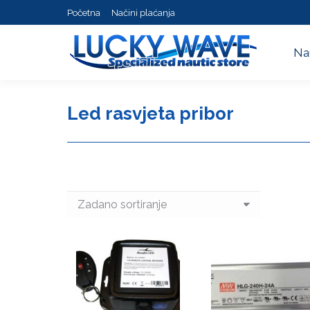
Početna
Načini plaćanja
Na
Na
Led rasvjeta pribor