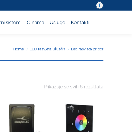
Facebook
ni sistemi
O nama
Usluge
Kontakti
page
ni sistemi
O nama
Usluge
Kontakti
opens
in
new
window
You are here:
Home
LED rasvjeta Bluefin
Led rasvjeta pribor
Prikazuje se svih 6 rezultata