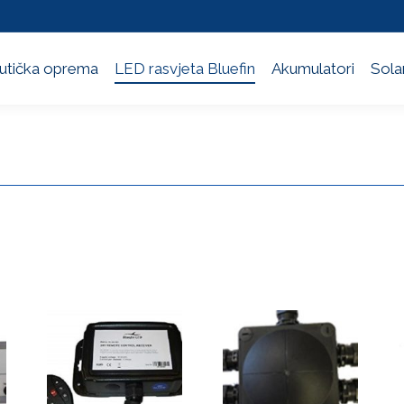
utička oprema
LED rasvjeta Bluefin
Akumulatori
Solar
utička oprema
LED rasvjeta Bluefin
Akumulatori
Solar